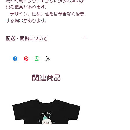
場や時期により仕上がりに多少の違いが
出る場合があります。
・デザイン、仕様、価格は予告なく変更
する場合があります。
配送・関税について
配送料
：全国一律 ¥550（税込）
お届け日数
：約2週間（目安）
※受注製作のため、状況によりさらにお時間
をいただく場合があります。
関連商品
発送元
：主にラトビア（ヨーロッパ）
※工場の状況により、北米、日本、その他提
携工場から発送する場合があります。発送元
の指定はできません。
関税について
：日本国外からの発送の場合、
関税が発生する可能性があります。関税はご
購入者様負担となります。税関の判断による