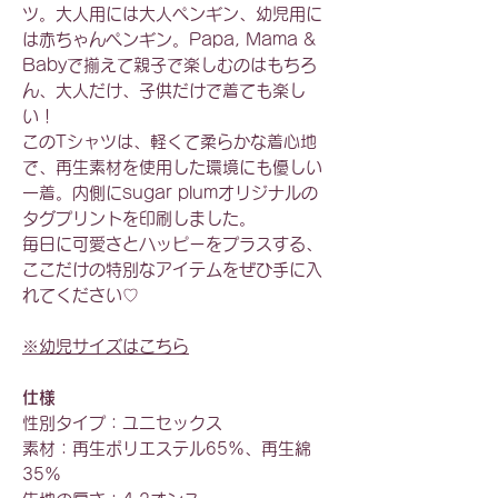
ツ。大人用には大人ペンギン、幼児用に
は赤ちゃんペンギン。Papa, Mama &
Babyで揃えて親子で楽しむのはもちろ
ん、大人だけ、子供だけで着ても楽し
い！
このTシャツは、軽くて柔らかな着心地
で、再生素材を使用した環境にも優しい
一着。内側にsugar plumオリジナルの
タグプリントを印刷しました。
毎日に可愛さとハッピーをプラスする、
ここだけの特別なアイテムをぜひ手に入
れてください♡
※幼児サイズはこちら
仕様
性別タイプ：ユニセックス
素材：再生ポリエステル65%、再生綿
35%