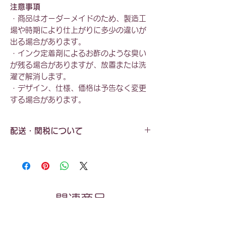
注意事項
・商品はオーダーメイドのため、製造工
場や時期により仕上がりに多少の違いが
出る場合があります。
・インク定着剤によるお酢のような臭い
が残る場合がありますが、放置または洗
濯で解消します。
・デザイン、仕様、価格は予告なく変更
する場合があります。
配送・関税について
配送料
：全国一律 ¥550（税込）
お届け日数
：約2週間（目安）
※受注製作のため、状況によりさらにお時間
をいただく場合があります。
関連商品
発送元
：主にラトビア（ヨーロッパ）
※工場の状況により、北米、日本、その他提