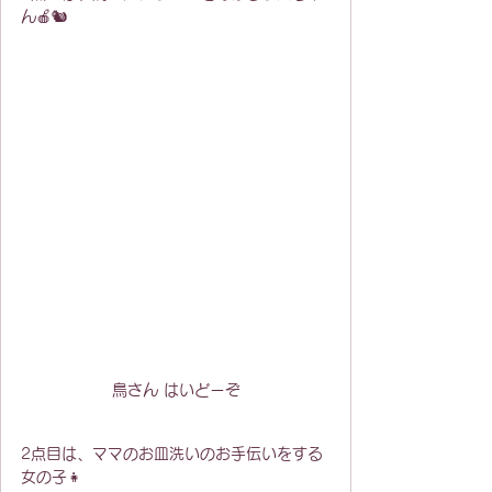
ん🍎🐿️
鳥さん はいどーぞ
2点目は、ママのお皿洗いのお手伝いをする
女の子👧