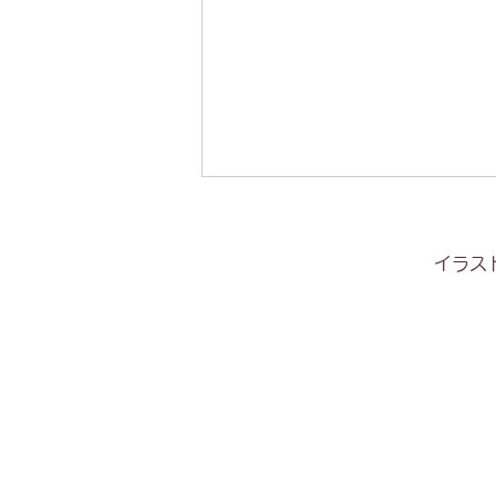
イラス
頭のいい子を育む ジグソー知
育パズル わくわく！ ちいさ
ないきもの