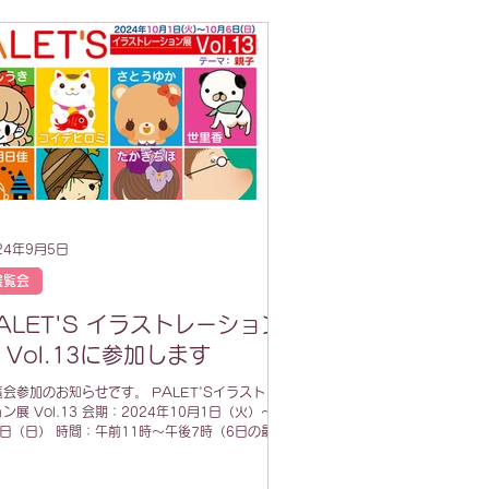
24年9月5日
展覧会
ALET'S イラストレーション
 Vol.13に参加します
覧会参加のお知らせです。 PALET'Sイラストレー
ン展 Vol.13 会期：2024年10月1日（火）〜10
6日（日） 時間：午前11時〜午後7時（6日の最終
午後5時まで） 場所： サロン ド フルール 〒
7-0062 東京都港区南青山5-7-25 ラ・フ...