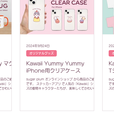
2024年9月24日
20
オリジナルグッズ
my マグ
Kawaii Yummy Yummy
K
iPhone用クリアケース
T
ら商品のご紹介
sugar plum オンラインショップ から商品のご紹介
su
aii」シリー
です。 ステッカーアプリ で人気の「Kawaii」シリー
です
てかわいいス
ズの動物キャラクターたちが、美味しくてかわいいス
ズ
リーズ🐰🍩
イーツをモグモグするYummy Yummyシリーズ🐰🍩
イー
😺🍮🐶🧁🐼...
😺