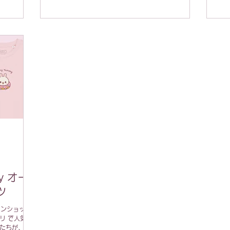
my オー
ツ
ラインショップ
リ で人気の
ーたちが、美