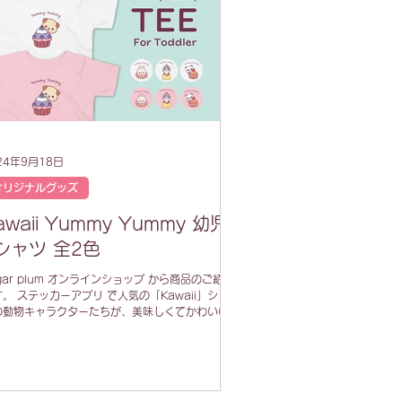
24年9月18日
オリジナルグッズ
awaii Yummy Yummy 幼児
シャツ 全2色
gar plum オンラインショップ から商品のご紹介
。 ステッカーアプリ で人気の「Kawaii」シリー
の動物キャラクターたちが、美味しくてかわいいス
ツをモグモグするYummy Yummyシリーズ🐰🍩
🐶🧁🐼...