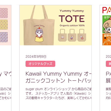
2024年9月9日
20
オリジナルグッズ
my マウ
Kawaii Yummy Yummy オー
P
ガニックコットン トートバッグ
展
ら商品のご紹介
sugar plum オンラインショップ から商品のご紹介
展
aii」シリー
です。 ステッカーアプリ で人気の「Kawaii」シリー
ショ
てかわいいス
ズの動物キャラクターたちが、美味しくてかわいいス
月
リーズ🐰🍩
イーツをモグモグするYummy Yummyシリーズ🐰🍩
日は
😺🍮🐶🧁🐼 今回は、オーガニックコットン...
10